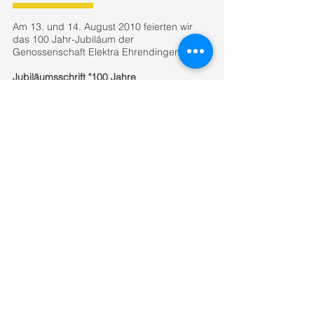
Am 13. und 14. August 2010 feierten wir
das 100 Jahr-Jubiläum der
Genossenschaft Elektra Ehrendingen.
Jubiläumsschrift "100 Jahre
Genossenschaft Elektra Ehrendingen"
Darin finden Sie die wichtigsten
Meilensteine der Elektra Ehrendingen.
Neben Historischem hat aber auch
Kurioses seinen Platz gefunden. Wir
wünschen Ihnen gute Unterhaltung bei der
Lektüre.