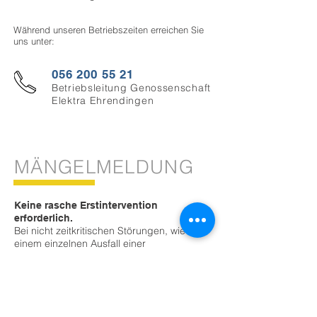
Während unseren Betriebszeiten erreichen Sie
uns unter:
056 200 55 21
Betriebsleitung Genossenschaft
Elektra Ehrendingen
MÄNGELMELDUNG
Keine rasche Erstintervention
erforderlich.
Bei nicht zeitkritischen Störungen, wie z.B.
einem einzelnen Ausfall einer
Strassenleuchte oder einem fehlerhaften
Netzkommandosignal, ist keine rasche
Erstintervention erforderlich. In einem
solchen Fall melden Sie bitte Ihre
Feststellung.